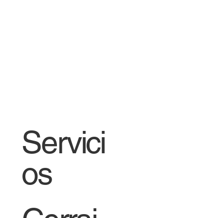
Servici
os