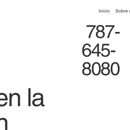
Inicio
Sobre 
787-
645-
8080
en la
n