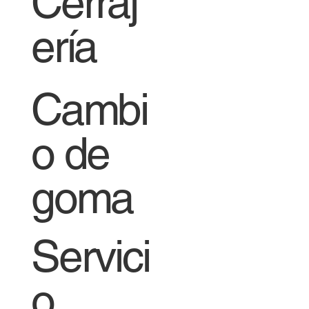
Cerraj
ería
Cambi
o de
goma
Servici
o