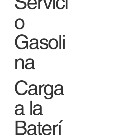
Servici
o
Gasoli
na
Carga
a la
Baterí