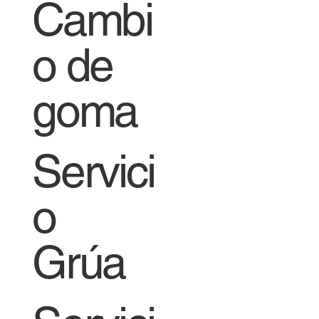
Cambi
o de
goma
Servici
o
Grúa