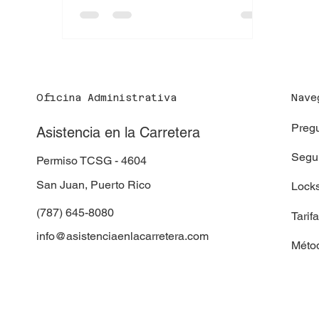
vehículo de arrastre debe portar
tablillas especiales de la CSP que
certifican que cumple con seguros,
licencias y normas de seguridad. Sin
esta certificación, el servicio que
recibes puede ser ilegal y riesgoso.
Oficina Administrativa
Nave
El problema: miles operando sin
Pregu
autorización Hoy en día existen miles
Asistencia en la Carretera
de grúas y camiones en las
Segur
Permiso TCSG - 4604
San Juan, Puerto Rico
Locks
(787) 645-8080
Tarif
info@asistenciaenlacarretera.com
Méto