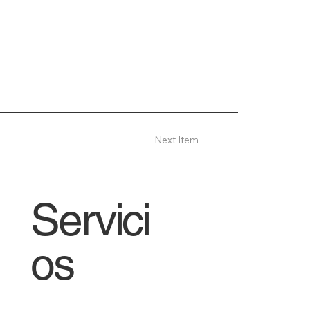
Next Item
Servici
os