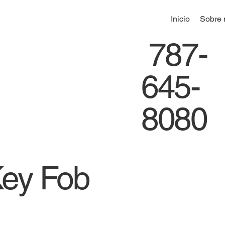
Inicio
Sobre 
787-
645-
8080
Key Fob