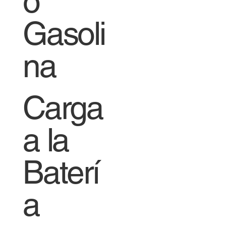
o
Gasoli
na
Carga
a la
Baterí
a