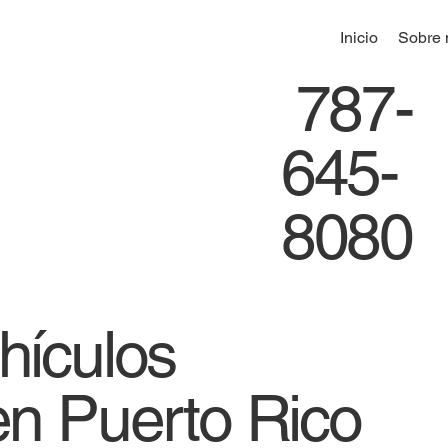
Inicio
Sobre 
787-
645-
8080
hículos
en Puerto Rico